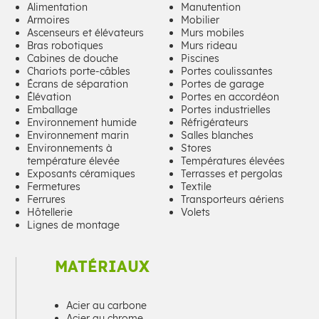
Alimentation
Manutention
Armoires
Mobilier
Ascenseurs et élévateurs
Murs mobiles
Bras robotiques
Murs rideau
Cabines de douche
Piscines
Chariots porte-câbles
Portes coulissantes
Écrans de séparation
Portes de garage
Élévation
Portes en accordéon
Emballage
Portes industrielles
Environnement humide
Réfrigérateurs
Environnement marin
Salles blanches
Environnements à
Stores
température élevée
Températures élevées
Exposants céramiques
Terrasses et pergolas
Fermetures
Textile
Ferrures
Transporteurs aériens
Hôtellerie
Volets
Lignes de montage
MATÉRIAUX
Acier au carbone
Acier au chrome