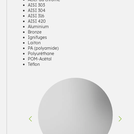
AISI 303
AISI 304
AISI 316
AISI 420
Aluminium
Bronze
Ignifuges
Laiton
PA (polyamide)
Polyuréthane
POM-Acétal
Téflon
ES
EN
DE
EU